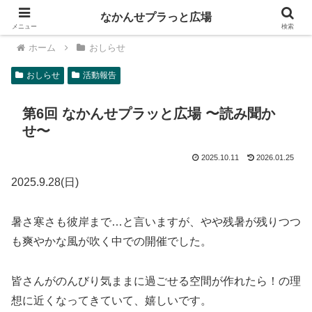
なかんせプラっと広場
メニュー
検索
ホーム
おしらせ
おしらせ
活動報告
第6回 なかんせプラッと広場 〜読み聞か
せ〜
2025.10.11
2026.01.25
2025.9.28(日)
暑さ寒さも彼岸まで…と言いますが、やや残暑が残りつつ
も爽やかな風が吹く中での開催でした。
皆さんがのんびり気ままに過ごせる空間が作れたら！の理
想に近くなってきていて、嬉しいです。